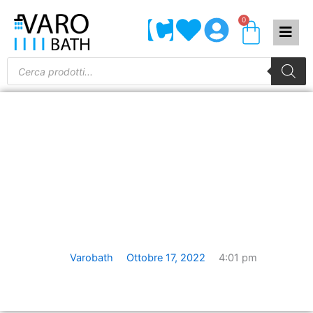
Vai
0
Carrel
al
contenuto
Products
search
CÓMO ELEGIR LOS
MEJORES MUEBLES DE
BAÑO
Varobath
Ottobre 17, 2022
4:01 pm