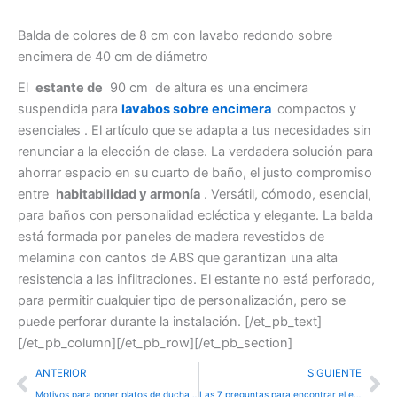
Balda de colores de 8 cm con lavabo redondo sobre
encimera de 40 cm de diámetro
El
estante de
90 cm de altura es una encimera
suspendida para
lavabos sobre encimera
compactos y
esenciales . El artículo que se adapta a tus necesidades sin
renunciar a la elección de clase. La verdadera solución para
ahorrar espacio en su cuarto de baño, el justo compromiso
entre
habitabilidad y armonía
. Versátil, cómodo, esencial,
para baños con personalidad ecléctica y elegante. La balda
está formada por paneles de madera revestidos de
melamina con cantos de ABS que garantizan una alta
resistencia a las infiltraciones. El estante no está perforado,
para permitir cualquier tipo de personalización, pero se
puede perforar durante la instalación.
[/et_pb_text]
[/et_pb_column][/et_pb_row][/et_pb_section]
Precedente
Su
ANTERIOR
SIGUIENTE
Motivos para poner platos de ducha de obra Rústicos
Las 7 preguntas para encontrar el estilo de tu baño