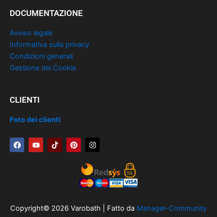
DOCUMENTAZIONE
Avviso legale
Informativa sulla privacy
Condizioni generali
Gestione dei Cookie
CLIENTI
Foto dei clienti
F
Y
T
P
I
a
o
i
i
n
c
u
k
n
s
e
t
t
t
t
b
u
o
e
a
o
b
k
r
g
o
e
e
r
k
s
a
t
m
Copyright© 2026 Varobath | Fatto da
Manager-Community