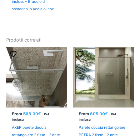
incluso – Braccio di
sostegno in acciaio inox.
Prodotti correlati
From
568.00
€
From
605.00
€
- IVA
- IVA
inclusa
inclusa
AXER parete doccia
Parete doccia rettangolare
rettangolare 2 fissa – 2 ante
PETRA 2 fisse – 2 ante