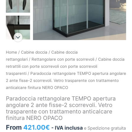
Paradoccia
Home
/
Cabine doccia
/
Cabine doccia
rettangolare
rettangolari
/
Rettangolare con porte scorrevoli
/
Cabine doccia
TEMPO
retrattili con porte scorrevoli con porte scorrevoli
apertura
trasparenti
/ Paradoccia rettangolare TEMPO apertura angolare
angolare
2 ante fisse-2 scorrevoli. Vetro trasparente con trattamento
2
anticalcare finitura NERO OPACO
ante
Paradoccia rettangolare TEMPO apertura
fisse-
angolare 2 ante fisse-2 scorrevoli. Vetro
2
trasparente con trattamento anticalcare
scorrevoli.
finitura NERO OPACO
Vetro
From
421.00
€
- IVA inclusa
e Spedizione gratuita
trasparente