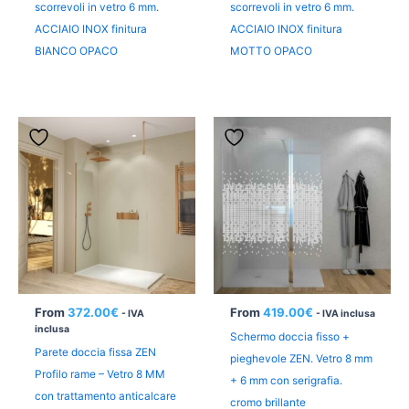
scorrevoli in vetro 6 mm.
scorrevoli in vetro 6 mm.
ACCIAIO INOX finitura
ACCIAIO INOX finitura
BIANCO OPACO
MOTTO OPACO
From
372.00
€
From
419.00
€
- IVA
- IVA inclusa
inclusa
Schermo doccia fisso +
Parete doccia fissa ZEN
pieghevole ZEN. Vetro 8 mm
Profilo rame – Vetro 8 MM
+ 6 mm con serigrafia.
con trattamento anticalcare
cromo brillante