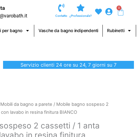
ta
0
Carre
o@varobath.it
Contatto
¿Professionale?
i per bagno
Vasche da bagno indipendenti
Rubinetti
Servizio clienti 24 ore su 24, 7 giorni su 7
/
Mobili da bagno a parete
/ Mobile bagno sospeso 2
con lavabo in resina finitura BIANCO
ospeso 2 cassetti / 1 anta
vabo in resina finitura