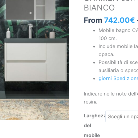
BIANCO
/
1
From
742.00
€
anta
Mobile bagno CAR
CARMEN
100 cm.
con
Include mobile l
lavabo
opaca.
in
Possibilità di sc
resina
ausiliaria o specc
finitura
giorni Spedizion
BIANCO
quantità
Indicare nelle note dell’
resina
Larghezza
del
mobile