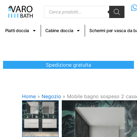
Vai
Products
al
search
contenuto
Piatti doccia
Cabine doccia
Schermi per vasca da 
Spedizione gratuita
Home
»
Negozio
»
Mobile bagno sospeso 2 casse