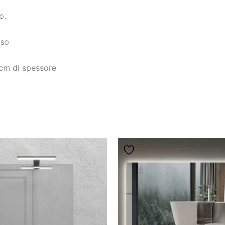
o.
uso
 cm di spessore