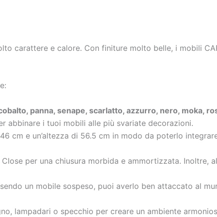
o carattere e calore. Con finiture molto belle, i mobili C
e:
 cobalto, panna, senape, scarlatto, azzurro, nero, moka, ros
er abbinare i tuoi mobili alle più svariate decorazioni.
 46 cm e un’altezza di 56.5 cm in modo da poterlo integrare
t Close per una chiusura morbida e ammortizzata. Inoltre, all
ssendo un mobile sospeso, puoi averlo ben attaccato al mur
gno, lampadari o specchio per creare un ambiente armonios