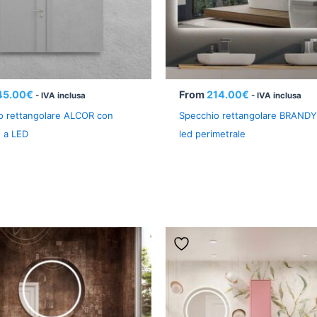
45.00
€
From
214.00
€
- IVA inclusa
- IVA inclusa
o rettangolare ALCOR con
Specchio rettangolare BRANDY
e a LED
led perimetrale