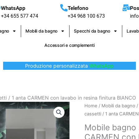
WhatsApp
Telefono
Pos
+34 655 577 474
+34 968 100 673
inf
bagno
Mobili da bagno
Specchi da bagno
Lavab
Accessori e complementi
Produzione personalizzata
WhatsApp
tti / 1 anta CARMEN con lavabo in resina finitura BIANCO
Mobile
Home
/
Mobili da bagno
bagno
cassetti / 1 anta CARMEN 
sospeso
Mobile bagno s
2
CARMEN con la
cassetti