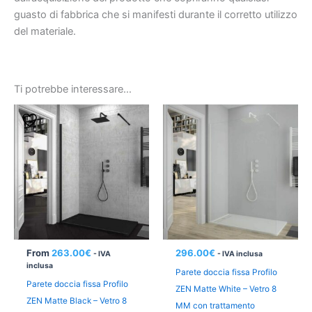
guasto di fabbrica che si manifesti durante il corretto utilizzo
del materiale.
Ti potrebbe interessare…
From
263.00
€
296.00
€
- IVA
- IVA inclusa
inclusa
Parete doccia fissa Profilo
Parete doccia fissa Profilo
ZEN Matte White – Vetro 8
ZEN Matte Black – Vetro 8
MM con trattamento