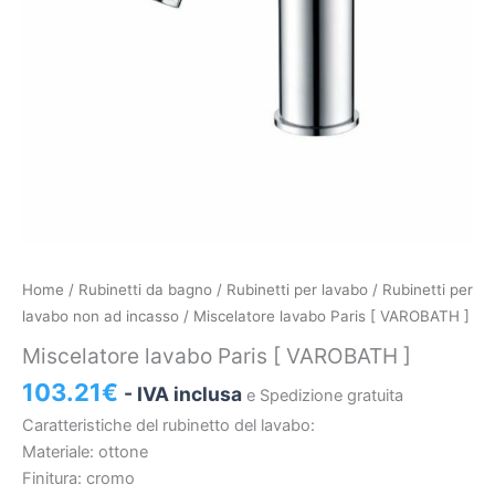
Miscelatore
Home
/
Rubinetti da bagno
/
Rubinetti per lavabo
/
Rubinetti per
lavabo
lavabo non ad incasso
/ Miscelatore lavabo Paris [ VAROBATH ]
Paris
Miscelatore lavabo Paris [ VAROBATH ]
[
103.21
€
- IVA inclusa
VAROBATH
e Spedizione gratuita
]
Caratteristiche del rubinetto del lavabo:
quantità
Materiale: ottone
Finitura: cromo