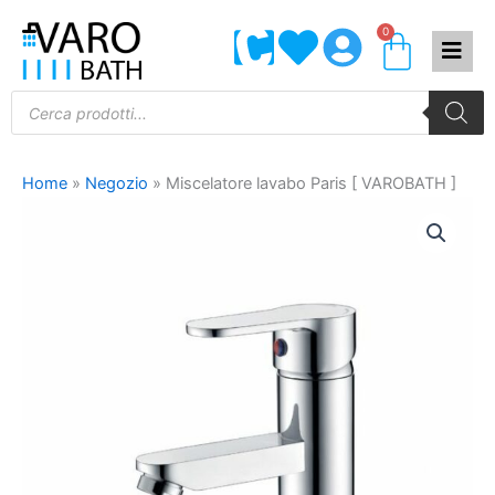
Vai
0
Carrel
al
contenuto
Products
search
Home
»
Negozio
»
Miscelatore lavabo Paris [ VAROBATH ]