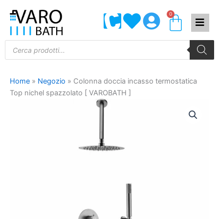
Vai
0
Carrel
al
contenuto
Products
search
Home
»
Negozio
»
Colonna doccia incasso termostatica
Top nichel spazzolato [ VAROBATH ]