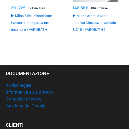
201.22
€
148.58
€
- IVA inclusa
- IVA inclusa
► Milos Stick miscelatore
► Miscelatore lavabo
lavabo a scomparsa oro
incasso Moscow in acciaio
rosa nero [ VAROBATH ]
S.316 [ VAROBATH ]
DOCUMENTAZIONE
Avviso legale
Informativa sulla privacy
Condizioni generali
Gestione dei Cookie
CLIENTI