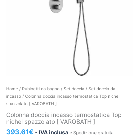
Colonna
Home
/
Rubinetti da bagno
/
Set doccia
/
Set doccia da
doccia
incasso
/ Colonna doccia incasso termostatica Top nichel
incasso
spazzolato [ VAROBATH ]
termostatica
Colonna doccia incasso termostatica Top
Top
nichel spazzolato [ VAROBATH ]
nichel
393.61
€
- IVA inclusa
e Spedizione gratuita
spazzolato