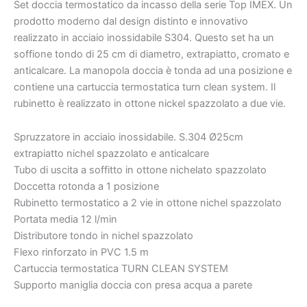
[
Set doccia termostatico da incasso della serie Top IMEX. Un
VAROBATH
prodotto moderno dal design distinto e innovativo
]
realizzato in acciaio inossidabile S304. Questo set ha un
quantità
soffione tondo di 25 cm di diametro, extrapiatto, cromato e
€250
€238
anticalcare. La manopola doccia è tonda ad una posizione e
contiene una cartuccia termostatica turn clean system. Il
rubinetto è realizzato in ottone nickel spazzolato a due vie.
Spruzzatore in acciaio inossidabile. S.304 Ø25cm
extrapiatto nichel spazzolato e anticalcare
Tubo di uscita a soffitto in ottone nichelato spazzolato
Doccetta rotonda a 1 posizione
Rubinetto termostatico a 2 vie in ottone nichel spazzolato
Portata media 12 l/min
Distributore tondo in nichel spazzolato
Flexo rinforzato in PVC 1.5 m
Cartuccia termostatica TURN CLEAN SYSTEM
Supporto maniglia doccia con presa acqua a parete